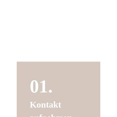
gesehen als Teil der Familie
Diese Therapieform unterstützt Familien
dabei, ihre Beziehungen zu verbessern und
die individuellen und gemeinsamen
Bedürfnisse zu berücksichtigen.
01.
Kontakt